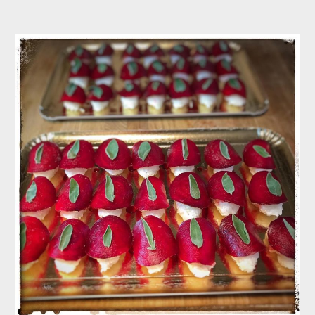
Sushis,
GSK,
Rueil
Malmaison.
Sushi
Crevette,
Sushi
Omelette,
Maki
Saumon
Cru
Et
Cuit,
Maki
Foie
Gras,
Maki
Concombre
Avocat
Et
Mayonnaise
Épicée.