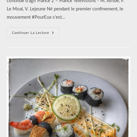
continue d'agir France 2 – France Télévisions - M. Arribe, F.
Le Moal, V. Lejeune Né pendant le premier confinement, le
mouvement #PourEux s'est…
#PourEux
Continuer La Lecture
Continue
D’agir