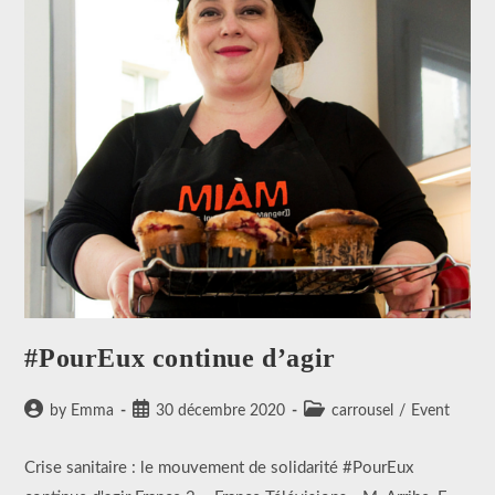
#PourEux continue d’agir
Auteur/autrice
Publication
Post
by Emma
30 décembre 2020
carrousel
/
Event
de
publiée :
category:
la
Crise sanitaire : le mouvement de solidarité #PourEux
publication :