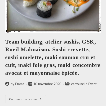
Team building, atelier sushis, GSK,
Rueil Malmaison. Sushi crevette,
sushi omelette, maki saumon cru et
cuit, maki foie gras, maki concombre
avocat et mayonnaise épicée.
Auteur/autrice
Publication
Post
by Emma
10 novembre 2020
carrousel
/
Event
de
publiée :
category:
la
publication :
Team
Continuer La Lecture
Building,
Atelier