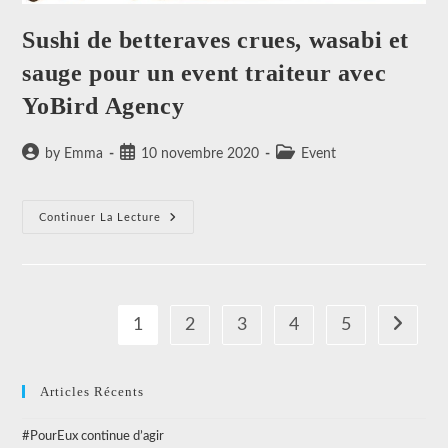
Sushi de betteraves crues, wasabi et
sauge pour un event traiteur avec
YoBird Agency
Auteur/autrice
Publication
Post
by Emma
10 novembre 2020
Event
de
publiée :
category:
la
publication :
Sushi
Continuer La Lecture
De
Betteraves
Crues,
Wasabi
Et
Sauge
Pour
1
2
3
4
5
Aller à l
Un
Event
Traiteur
Avec
YoBird
Articles Récents
Agency
#PourEux continue d’agir