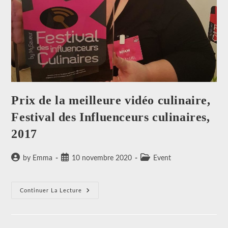
Prix de la meilleure vidéo culinaire,
Festival des Influenceurs culinaires,
2017
Auteur/autrice
Publication
Post
by Emma
10 novembre 2020
Event
de
publiée :
category:
la
publication :
Prix
Continuer La Lecture
De
La
Meilleure
Vidéo
Culinaire,