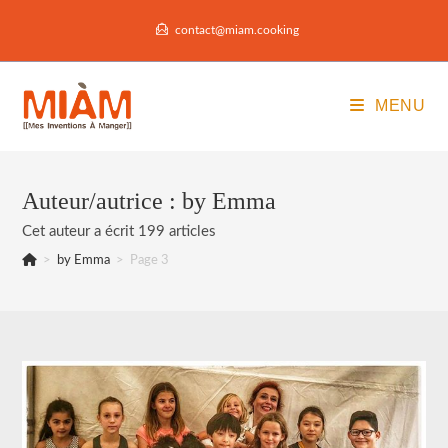
Skip
contact@miam.cooking
to
content
MENU
Auteur/autrice :
by Emma
Cet auteur a écrit 199 articles
>
by Emma
>
Page 3