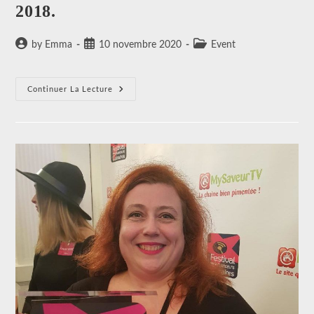
2018.
Auteur/autrice
Publication
Post
by Emma
10 novembre 2020
Event
de
publiée :
category:
la
publication :
Résidence
Continuer La Lecture
De
L’ambassadeur
De
Norvège,
Paris.
À
L’occasion
Du
SIAL
2018.