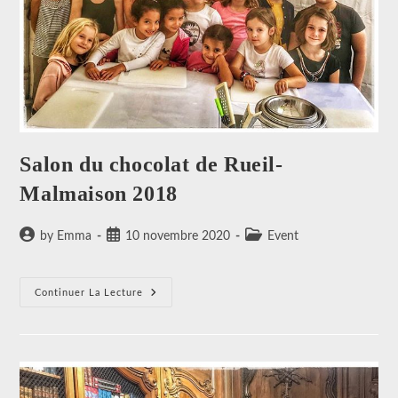
Salon du chocolat de Rueil-
Malmaison 2018
Auteur/autrice
Publication
Post
by Emma
10 novembre 2020
Event
de
publiée :
category:
la
publication :
Salon
Continuer La Lecture
Du
Chocolat
De
Rueil-
Malmaison
2018