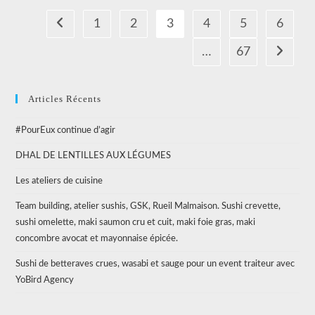
Festival
Des
1
2
3
4
5
6
Go to the previous page
Influenceurs
Culinaires,
2017
…
67
Aller à l
Articles Récents
#PourEux continue d’agir
DHAL DE LENTILLES AUX LÉGUMES
Les ateliers de cuisine
Team building, atelier sushis, GSK, Rueil Malmaison. Sushi crevette,
sushi omelette, maki saumon cru et cuit, maki foie gras, maki
concombre avocat et mayonnaise épicée.
Sushi de betteraves crues, wasabi et sauge pour un event traiteur avec
YoBird Agency