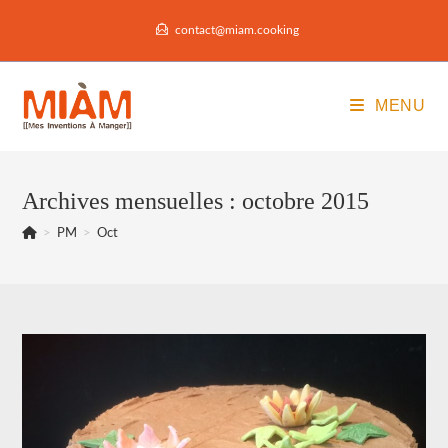
Skip
contact@miam.cooking
to
content
MENU
Archives mensuelles : octobre 2015
>
PM
>
Oct