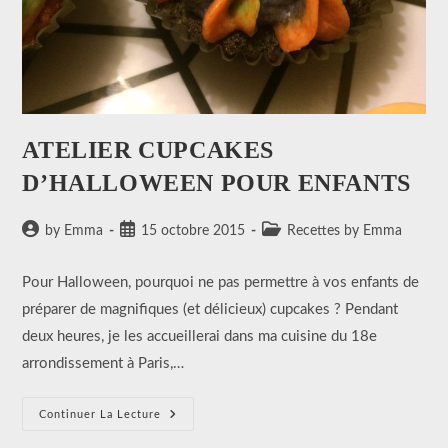
ATELIER CUPCAKES
D’HALLOWEEN POUR ENFANTS
Auteur/autrice
Publication
Post
by Emma
15 octobre 2015
Recettes by Emma
de
publiée :
category:
la
Pour Halloween, pourquoi ne pas permettre à vos enfants de
publication :
préparer de magnifiques (et délicieux) cupcakes ? Pendant
deux heures, je les accueillerai dans ma cuisine du 18e
arrondissement à Paris,…
ATELIER
Continuer La Lecture
CUPCAKES
D’HALLOWEEN