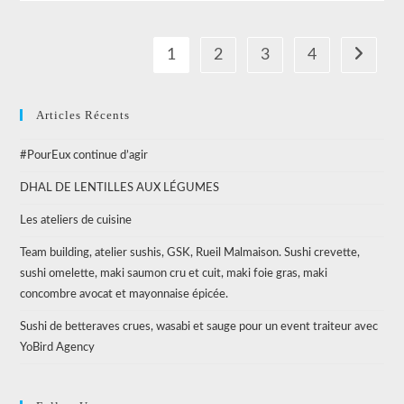
1
2
3
4
Aller à l
Articles Récents
#PourEux continue d’agir
DHAL DE LENTILLES AUX LÉGUMES
Les ateliers de cuisine
Team building, atelier sushis, GSK, Rueil Malmaison. Sushi crevette,
sushi omelette, maki saumon cru et cuit, maki foie gras, maki
concombre avocat et mayonnaise épicée.
Sushi de betteraves crues, wasabi et sauge pour un event traiteur avec
YoBird Agency