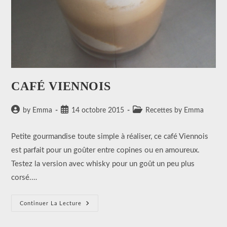
CAFÉ VIENNOIS
Auteur/autrice
Publication
Post
by Emma
14 octobre 2015
Recettes by Emma
de
publiée :
category:
la
Petite gourmandise toute simple à réaliser, ce café Viennois
publication :
est parfait pour un goûter entre copines ou en amoureux.
Testez la version avec whisky pour un goût un peu plus
corsé.…
CAFÉ
Continuer La Lecture
VIENNOIS