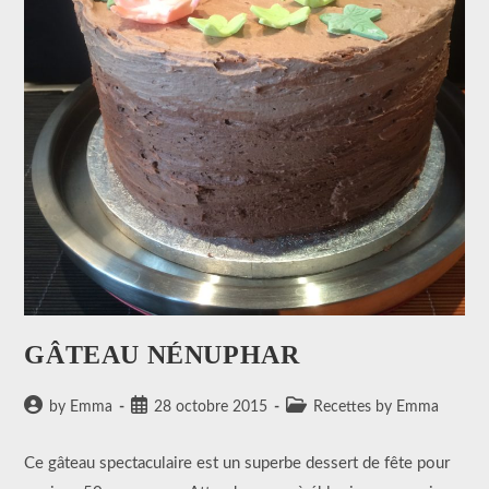
GÂTEAU NÉNUPHAR
Auteur/autrice
Publication
Post
by Emma
28 octobre 2015
Recettes by Emma
de
publiée :
category:
la
Ce gâteau spectaculaire est un superbe dessert de fête pour
publication :