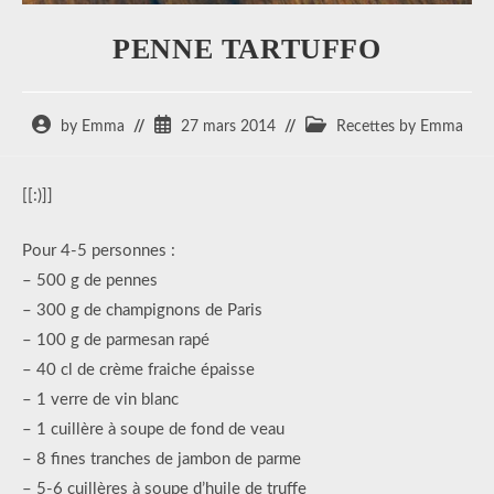
PENNE TARTUFFO
Auteur/autrice
Publication
Post
by Emma
27 mars 2014
Recettes by Emma
de
publiée :
category:
la
publication :
[[:)]]
Pour 4-5 personnes :
– 500 g de pennes
– 300 g de champignons de Paris
– 100 g de parmesan rapé
– 40 cl de crème fraiche épaisse
– 1 verre de vin blanc
– 1 cuillère à soupe de fond de veau
– 8 fines tranches de jambon de parme
– 5-6 cuillères à soupe d’huile de truffe