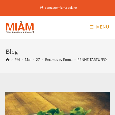
Skip
contact@miam.cooking
to
content
MENU
Blog
>
PM
>
Mar
>
27
>
Recettes by Emma
>
PENNE TARTUFFO