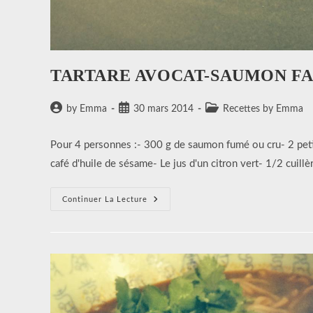
TARTARE AVOCAT-SAUMON FA
Auteur/autrice
Publication
Post
by Emma
30 mars 2014
Recettes by Emma
de
publiée :
category:
la
Pour 4 personnes :- 300 g de saumon fumé ou cru- 2 petits
publication :
café d'huile de sésame- Le jus d'un citron vert- 1/2 cuill
TARTARE
Continuer La Lecture
AVOCAT-
SAUMON
FAÇON
SOLEIL
LEVANT