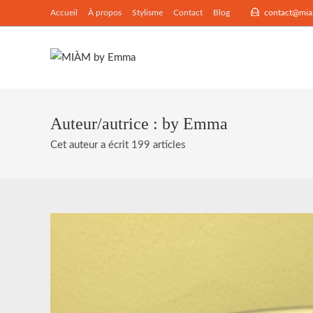
Skip
Accueil
À propos
Stylisme
Contact
Blog
contact@mia
to
content
Auteur/autrice :
by Emma
Cet auteur a écrit 199 articles