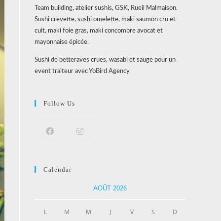
Team building, atelier sushis, GSK, Rueil Malmaison.
Sushi crevette, sushi omelette, maki saumon cru et
cuit, maki foie gras, maki concombre avocat et
mayonnaise épicée.
Sushi de betteraves crues, wasabi et sauge pour un
event traiteur avec YoBird Agency
Follow Us
Calendar
AOÛT 2026
L
M
M
J
V
S
D