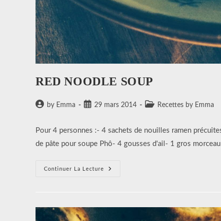
RED NOODLE SOUP
Auteur/autrice
Publication
Post
by Emma
29 mars 2014
Recettes by Emma
de
publiée :
category:
la
Pour 4 personnes :- 4 sachets de nouilles ramen précuite
publication :
de pâte pour soupe Phô- 4 gousses d'ail- 1 gros morceau
RED
Continuer La Lecture
NOODLE
SOUP