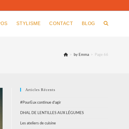
POS
STYLISME
CONTACT
BLOG
TOGGLE
WEBSITE
>
by Emma
>
Page 66
SEARCH
Articles Récents
#PourEux continue d’agir
DHAL DE LENTILLES AUX LÉGUMES
Les ateliers de cuisine